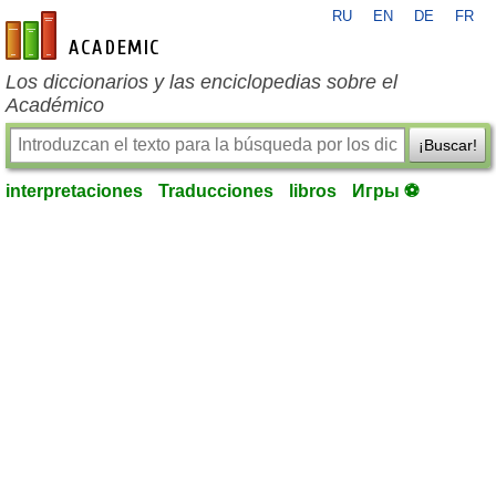
RU
EN
DE
FR
es-academic.com
Los diccionarios y las enciclopedias sobre el
Académico
¡Buscar!
interpretaciones
Traducciones
libros
Игры ⚽