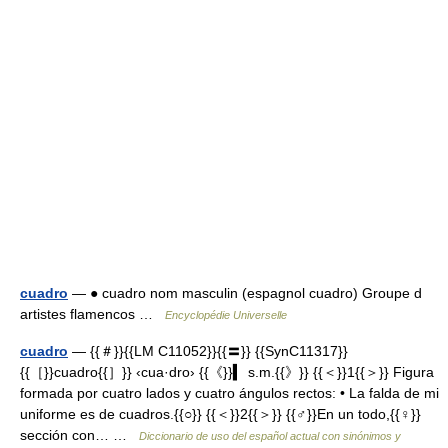
cuadro
— ● cuadro nom masculin (espagnol cuadro) Groupe d
artistes flamencos …
Encyclopédie Universelle
cuadro
— {{＃}}{{LM C11052}}{{〓}} {{SynC11317}}
{{［}}cuadro{{］}} ‹cua·dro› {{《}}▍ s.m.{{》}} {{＜}}1{{＞}} Figura
formada por cuatro lados y cuatro ángulos rectos: • La falda de mi
uniforme es de cuadros.{{○}} {{＜}}2{{＞}} {{♂}}En un todo,{{♀}}
sección con… …
Diccionario de uso del español actual con sinónimos y