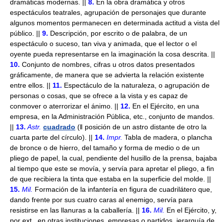
dramáticas modernas. ||
8.
En la obra dramática y otros
espectáculos teatrales, agrupación de personajes que durante
algunos momentos permanecen en determinada actitud a vista del
público. ||
9.
Descripción, por escrito o de palabra, de un
espectáculo o suceso, tan viva y animada, que el lector o el
oyente pueda representarse en la imaginación la cosa descrita. ||
10.
Conjunto de nombres, cifras u otros datos presentados
gráficamente, de manera que se advierta la relación existente
entre ellos. ||
11.
Espectáculo de la naturaleza, o agrupación de
personas o cosas, que se ofrece a la vista y es capaz de
conmover o aterrorizar el ánimo. ||
12.
En el Ejército, en una
empresa, en la Administración Pública, etc., conjunto de mandos.
||
13.
Astr.
cuadrado
(ǁ posición de un astro distante de otro la
cuarta parte del círculo). ||
14.
Impr.
Tabla de madera, o plancha
de bronce o de hierro, del tamaño y forma de medio o de un
pliego de papel, la cual, pendiente del husillo de la prensa, bajaba
al tiempo que este se movía, y servía para apretar el pliego, a fin
de que recibiera la tinta que estaba en la superficie del molde. ||
15.
Mil.
Formación de la infantería en figura de cuadrilátero que,
dando frente por sus cuatro caras al enemigo, servía para
resistirse en las llanuras a la caballería. ||
16.
Mil.
En el Ejército, y,
por ext., en otras instituciones, empresas o partidos, jerarquía de