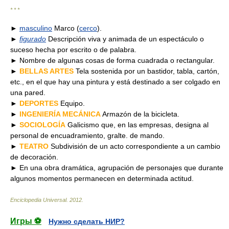
* * *
►
masculino
Marco (
cerco
).
►
figurado
Descripción viva y animada de un espectáculo o
suceso hecha por escrito o de palabra.
► Nombre de algunas cosas de forma cuadrada o rectangular.
►
BELLAS ARTES
Tela sostenida por un bastidor, tabla, cartón,
etc., en el que hay una pintura y está destinado a ser colgado en
una pared.
►
DEPORTES
Equipo.
►
INGENIERÍA MECÁNICA
Armazón de la bicicleta.
►
SOCIOLOGÍA
Galicismo que, en las empresas, designa al
personal de encuadramiento, gralte. de mando.
►
TEATRO
Subdivisión de un acto correspondiente a un cambio
de decoración.
► En una obra dramática, agrupación de personajes que durante
algunos momentos permanecen en determinada actitud.
Enciclopedia Universal
.
2012
.
Игры ⚽
Нужно сделать НИР?