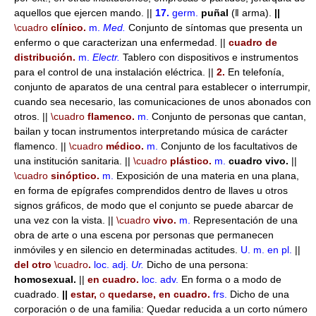
aquellos que ejercen mando. ||
17.
germ.
puñal
(ǁ arma).
||
\cuadro
clínico.
m.
Med.
Conjunto de síntomas que presenta un
enfermo o que caracterizan una enfermedad. ||
cuadro de
distribución.
m.
Electr.
Tablero con dispositivos e instrumentos
para el control de una instalación eléctrica. ||
2.
En telefonía,
conjunto de aparatos de una central para establecer o interrumpir,
cuando sea necesario, las comunicaciones de unos abonados con
otros. ||
\cuadro
flamenco.
m.
Conjunto de personas que cantan,
bailan y tocan instrumentos interpretando música de carácter
flamenco. ||
\cuadro
médico.
m.
Conjunto de los facultativos de
una institución sanitaria. ||
\cuadro
plástico.
m.
cuadro vivo.
||
\cuadro
sinóptico.
m.
Exposición de una materia en una plana,
en forma de epígrafes comprendidos dentro de llaves u otros
signos gráficos, de modo que el conjunto se puede abarcar de
una vez con la vista. ||
\cuadro
vivo.
m.
Representación de una
obra de arte o una escena por personas que permanecen
inmóviles y en silencio en determinadas actitudes.
U. m. en pl.
||
del otro
\cuadro
.
loc. adj.
Ur.
Dicho de una persona:
homosexual.
||
en cuadro.
loc. adv.
En forma o a modo de
cuadrado.
||
estar,
o
quedarse, en cuadro.
frs.
Dicho de una
corporación o de una familia: Quedar reducida a un corto número