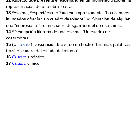
12
Aspecto que presenta el escenario en un momento dado en la
representación de una obra teatral.
13
*Escena, *espectáculo o *suceso impresionante: ‘Los campos
inundados ofrecían un cuadro desolador’. ⊚ Situación de alguien,
que *impresiona: ‘Es un cuadro desgarrador el de esa familia’.
14
*Descripción literaria de una escena: ‘Un cuadro de
costumbres’.
15
(«
Trazar
») Descripción breve de un hecho: ‘En unas palabras
trazó el cuadro del estado del asunto’.
16
Cuadro
sinóptico.
17
Cuadro
clínico.