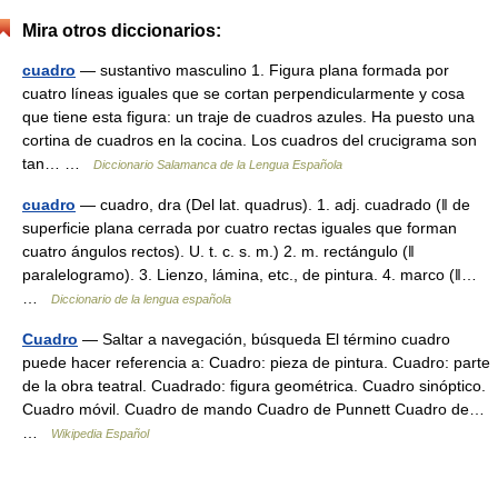
Mira otros diccionarios:
cuadro
— sustantivo masculino 1. Figura plana formada por
cuatro líneas iguales que se cortan perpendicularmente y cosa
que tiene esta figura: un traje de cuadros azules. Ha puesto una
cortina de cuadros en la cocina. Los cuadros del crucigrama son
tan… …
Diccionario Salamanca de la Lengua Española
cuadro
— cuadro, dra (Del lat. quadrus). 1. adj. cuadrado (ǁ de
superficie plana cerrada por cuatro rectas iguales que forman
cuatro ángulos rectos). U. t. c. s. m.) 2. m. rectángulo (ǁ
paralelogramo). 3. Lienzo, lámina, etc., de pintura. 4. marco (ǁ…
…
Diccionario de la lengua española
Cuadro
— Saltar a navegación, búsqueda El término cuadro
puede hacer referencia a: Cuadro: pieza de pintura. Cuadro: parte
de la obra teatral. Cuadrado: figura geométrica. Cuadro sinóptico.
Cuadro móvil. Cuadro de mando Cuadro de Punnett Cuadro de…
…
Wikipedia Español