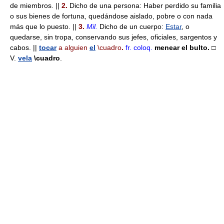
de miembros. ||
2.
Dicho de una persona: Haber perdido su familia
o sus bienes de fortuna, quedándose aislado, pobre o con nada
más que lo puesto. ||
3.
Mil.
Dicho de un cuerpo:
Estar
, o
quedarse, sin tropa, conservando sus jefes, oficiales, sargentos y
cabos. ||
tocar
a alguien
el
\cuadro
.
fr.
coloq.
menear el bulto.
□
V.
vela
\cuadro
.