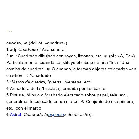
* * *
cuadro, -a
(del lat. «quadrus»)
1
adj.
Cuadrado:
‘Vela cuadra’
.
2
m. *Cuadrado dibujado con rayas, listones, etc. ⊚ (pl.; «A, De»)
Particularmente, cuando constituye el dibujo de una *tela: ‘Una
camisa de cuadros’. ⊚ O cuando lo forman objetos colocados «en
cuadro». ⇒ *Cuadrado.
3
*Marco de cuadro, *puerta, *ventana, etc.
4
Armadura de la *bicicleta, formada por las barras.
5
Pintura, *dibujo o *grabado ejecutado sobre papel, tela, etc.,
generalmente colocado en un marco. ⊚ Conjunto de esa pintura,
etc., con el marco.
6
Astrol.
Cuadrado («
aspecto
» de un astro).