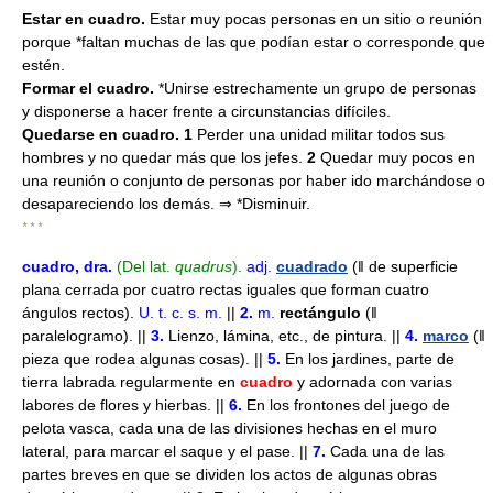
Estar en cuadro.
Estar muy pocas personas en un sitio o reunión
porque *faltan muchas de las que podían estar o corresponde que
estén.
Formar el cuadro.
*Unirse estrechamente un grupo de personas
y disponerse a hacer frente a circunstancias difíciles.
Quedarse en cuadro. 1
Perder una unidad militar todos sus
hombres y no quedar más que los jefes.
2
Quedar muy pocos en
una reunión o conjunto de personas por haber ido marchándose o
desapareciendo los demás. ⇒ *Disminuir.
* * *
cuadro
, dra
.
(Del lat.
quadrus
).
adj.
cuadrado
(ǁ de superficie
plana cerrada por cuatro rectas iguales que forman cuatro
ángulos rectos).
U. t. c. s. m.
||
2.
m.
rectángulo
(ǁ
paralelogramo). ||
3.
Lienzo, lámina, etc., de pintura. ||
4.
marco
(ǁ
pieza que rodea algunas cosas). ||
5.
En los jardines, parte de
tierra labrada regularmente en
cuadro
y adornada con varias
labores de flores y hierbas. ||
6.
En los frontones del juego de
pelota vasca, cada una de las divisiones hechas en el muro
lateral, para marcar el saque y el pase. ||
7.
Cada una de las
partes breves en que se dividen los actos de algunas obras