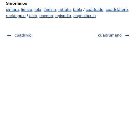
Sinónimos
:
pintura
,
lienzo
,
tela
,
lámina
,
retrato
,
tabla
/
cuadrado
,
cuadrilátero
,
rectángulo
/
acto
,
escena
,
episodio
,
espectáculo
cuadrivio
cuadrumano